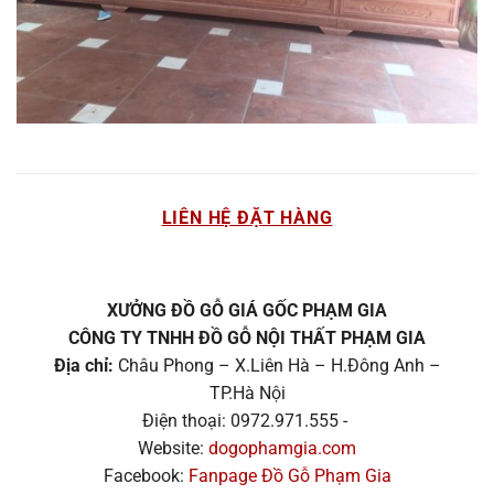
LIÊN HỆ ĐẶT HÀNG
XƯỞNG ĐỒ GỖ GIÁ GỐC PHẠM GIA
CÔNG TY TNHH ĐỒ GỖ NỘI THẤT PHẠM GIA
Địa chỉ:
Châu Phong – X.Liên Hà – H.Đông Anh –
TP.Hà Nội
Điện thoại: 0972.971.555 -
Website:
dogophamgia.com
Facebook:
Fanpage Đồ Gỗ Phạm Gia