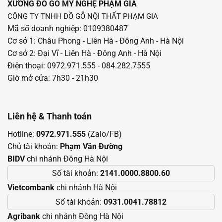
XƯỞNG ĐỒ GỖ MỸ NGHỆ PHẠM GIA
CÔNG TY TNHH ĐỒ GỖ NỘI THẤT PHẠM GIA
Mã số doanh nghiệp: 0109380487
Cơ sở 1: Châu Phong - Liên Hà - Đông Anh - Hà Nội
Cơ sở 2: Đại Vĩ - Liên Hà - Đông Anh - Hà Nội
Điện thoại: 0972.971.555 - 084.282.7555
Giờ mở cửa: 7h30 - 21h30
Liên hệ & Thanh toán
Hotline:
0972.971.555
(Zalo/FB)
Chủ tài khoản:
Phạm Văn Đường
BIDV
chi nhánh Đông Hà Nội
Số tài khoản:
2141.0000.8800.60
Vietcombank
chi nhánh Hà Nội
Số tài khoản:
0931.0041.78812
Agribank
chi nhánh Đông Hà Nội