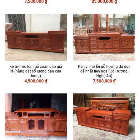
7,500,000
₫
35,000,000
₫
Kệ tivi mõ lõm gỗ xoan đào giá
Kệ tivi mõ lồi gỗ hương đá đục
rẻ (hàng đặt số lượng bán cửa
đệ nhất liên hoa (Cô Hương,
hàng)
Nghệ An)
4,500,000
₫
7,500,000
₫