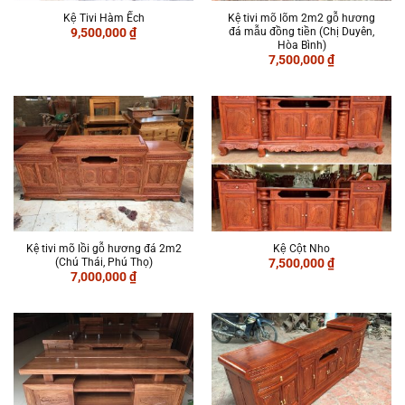
Kệ Tivi Hàm Ếch
Kệ tivi mõ lõm 2m2 gỗ hương
đá mẫu đồng tiền (Chị Duyên,
9,500,000
₫
Hòa Bình)
7,500,000
₫
Kệ tivi mõ lồi gỗ hương đá 2m2
Kệ Cột Nho
(Chú Thái, Phú Thọ)
7,500,000
₫
7,000,000
₫