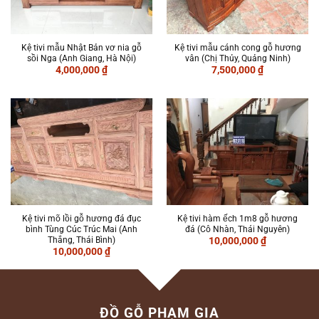
Kệ tivi mẫu Nhật Bản vơ nia gỗ
Kệ tivi mẫu cánh cong gỗ hương
sồi Nga (Anh Giang, Hà Nội)
vân (Chị Thủy, Quảng Ninh)
4,000,000
₫
7,500,000
₫
Kệ tivi mõ lồi gỗ hương đá đục
Kệ tivi hàm ếch 1m8 gỗ hương
bình Tùng Cúc Trúc Mai (Anh
đá (Cô Nhàn, Thái Nguyên)
Thắng, Thái Bình)
10,000,000
₫
10,000,000
₫
ĐỒ GỖ PHẠM GIA