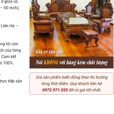
 ở giữa có
 – 60 inch);
 Liên Hà –
ng tôi còn
ích của từng
. Cam kết
ật 100%.
n
Giá sản phẩm biến động theo thị trường
rực tiếp sản
từng thời điểm. Quý khách liên hệ
0972.971.555
để có giá tốt nhất.
̂i) số lượng