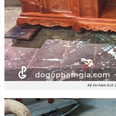
Kệ tivi hàm ếch 