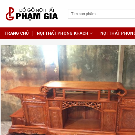
Chuyển
đến
Tìm
kiếm:
nội
dung
TRANG CHỦ
NỘI THẤT PHÒNG KHÁCH
NỘI THẤT PHÒN