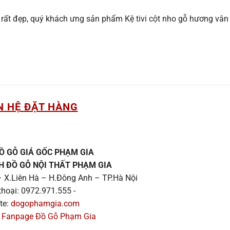
 đẹp, quý khách ưng sản phẩm Kệ tivi cột nho gỗ hương vân 
N HỆ ĐẶT HÀNG
Ồ GỖ GIÁ GỐC PHẠM GIA
H ĐỒ GỖ NỘI THẤT PHẠM GIA
 X.Liên Hà – H.Đông Anh – TP.Hà Nội
thoại: 0972.971.555 -
te:
dogophamgia.com
:
Fanpage Đồ Gỗ Phạm Gia