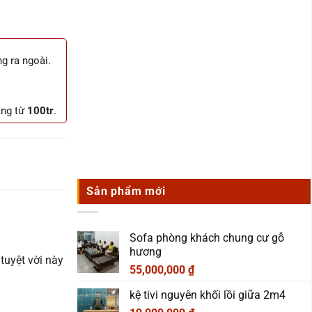
ng ra ngoài.
.
àng từ
100tr
.
Sản phẩm mới
Sofa phòng khách chung cư gỗ
hương
 tuyệt vời này
55,000,000
₫
kệ tivi nguyên khối lồi giữa 2m4