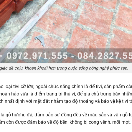
giác dễ chịu, khoan khoái hơn trong cuộc sống công nghệ phức tạp.
 loại tivi cỡ lớn; ngoài chức năng chính là để tivi, sản phẩm còn
 hoàn hảo vừa là điểm trang trí thú vị, để gia chủ trưng bày nhữ
 nhất định với mặt đất nhằm tạo độ thoáng và bảo vệ kệ tivi t
 đó là gỗ hương đá, đảm bảo sự đồng đều về màu sắc và vân gỗ t
phẩm còn được đảm bảo về độ bền, không bị cong vênh, mối mọt,