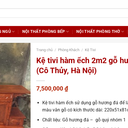
G NGỦ
NỘI THẤT PHÒNG BẾP
NỘI THẤT PHÒNG THỜ
Trang chủ
/
Phòng Khách
/
Kệ Tivi
Kệ tivi hàm ếch 2m2 gỗ hu
(Cô Thủy, Hà Nội)
7,500,000
₫
Kệ tivi hàm ếch sử dụng gỗ hương đá để
màu vân gỗ có kích thước dài: 220x51x8
Chất liệu: Gỗ hương đá – gỗ quý nhóm 1