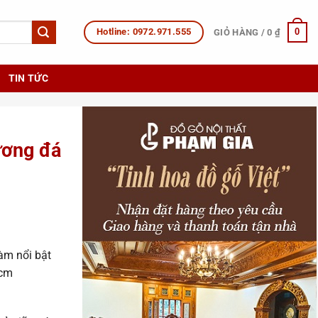
Hotline: 0972.971.555
0
GIỎ HÀNG /
0
₫
TIN TỨC
̛ơng đá
 làm nổi bật
1cm