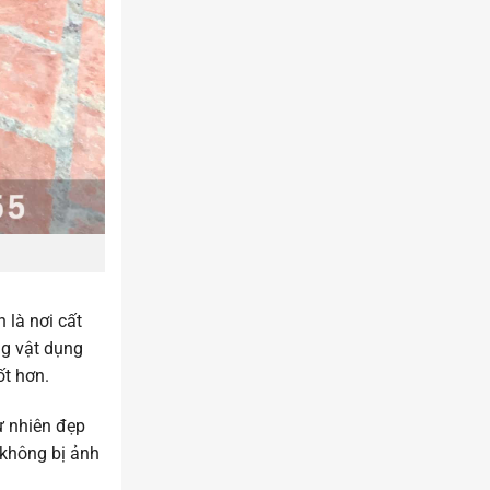
 là nơi cất
ng vật dụng
ốt hơn.
ự nhiên đẹp
 không bị ảnh