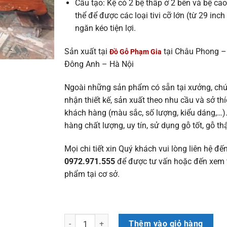
Cấu tạo: Kệ có 2 bệ thấp ở 2 bên và bệ cao
thể để được các loại tivi cỡ lớn (từ 29 inch
ngăn kéo tiện lợi.
Sản xuất tại
tại Châu Phong –
Đồ Gỗ Phạm Gia
Đông Anh – Hà Nội
Ngoài những sản phẩm có sẵn tại xưởng, chú
nhận thiết kế, sản xuất theo nhu cầu và sở th
khách hàng (màu sắc, số lượng, kiểu dáng,…)
hàng chất lượng, uy tín, sử dụng gỗ tốt, gỗ th
Mọi chi tiết xin Quý khách vui lòng liên hệ đế
0972.971.555
để được tư vấn hoặc đến xem t
phẩm tại cơ sở.
Kệ tivi hàm ếch 2m2 gỗ hương đá (Cô Thủy, Hà Nọ
Thêm vào giỏ hàng