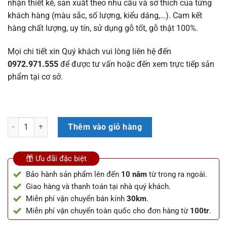
nhận thiết kế, sản xuất theo nhu cầu và sở thích của từng
khách hàng (màu sắc, số lượng, kiểu dáng,…). Cam kết
hàng chất lượng, uy tín, sử dụng gỗ tốt, gỗ thật 100%.
Mọi chi tiết xin Quý khách vui lòng liên hệ đến
0972.971.555
để được tư vấn hoặc đến xem trực tiếp sản
phẩm tại cơ sở.
Kệ tivi mõ lồi gỗ hương vân siêu đẹp (Bác Tình, Tuyên Quang) số lư
Thêm vào giỏ hàng
Ưu đãi đặc biệt
Bảo hành sản phẩm lên đến
10 năm
từ trong ra ngoài.
Giao hàng và thanh toán tại nhà quý khách.
Miễn phí vận chuyển bán kính
30km
.
Miễn phí vận chuyển toàn quốc cho đơn hàng từ
100tr
.