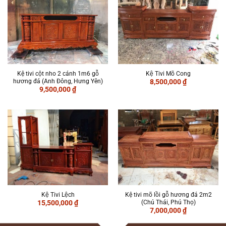
Kệ tivi cột nho 2 cánh 1m6 gỗ
Kệ Tivi Mõ Cong
hương đá (Anh Đông, Hưng Yên)
8,500,000
₫
9,500,000
₫
Kệ Tivi Lệch
Kệ tivi mõ lồi gỗ hương đá 2m2
(Chú Thái, Phú Thọ)
15,500,000
₫
7,000,000
₫