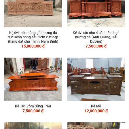
Kệ tivi mõ phẳng gỗ hương đá
Kệ tivi cột nho 4 cánh 2m4 gỗ
đục kênh bong sâu 2cm cực đẹp
hương đá (Anh Quang, Hải
(hàng đặt chú Thịnh, Nam Định)
Dương)
15,000,000
₫
7,500,000
₫
Kệ Tivi Vòm Sừng Trâu
Kệ Mõ
7,500,000
₫
12,000,000
₫