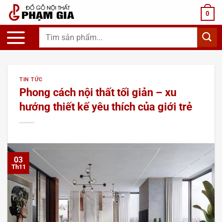
Chuyển
0
đến
nội
Tìm
dung
kiếm:
TIN TỨC
Phong cách nội thất tối giản – xu
hướng thiết kế yêu thích của giới trẻ
03
Th11