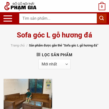
Chuyển
0
đến
nội
Tìm
dung
kiếm:
Sofa góc L gỗ hương đá
Trang chủ
/
Sản phẩm được gắn thẻ “Sofa góc L gỗ hương đá”
LỌC SẢN PHẨM