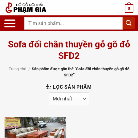
Chuyển
0
đến
nội
Tìm
dung
kiếm:
Sofa đối chân thuyền gỗ gõ đỏ
SFD2
Trang chủ
/
Sản phẩm được gắn thẻ “Sofa đối chân thuyền gỗ gõ đỏ
SFD2”
LỌC SẢN PHẨM