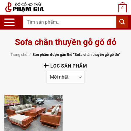
Chuyển
0
đến
nội
Tìm
dung
kiếm:
Sofa chân thuyền gỗ gõ đỏ
Trang chủ
/
Sản phẩm được gắn thẻ “Sofa chân thuyền gỗ gõ đỏ”
LỌC SẢN PHẨM