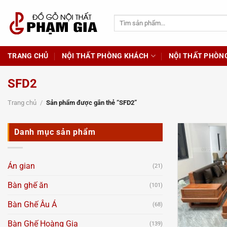
Chuyển
đến
Tìm
kiếm:
nội
dung
TRANG CHỦ
NỘI THẤT PHÒNG KHÁCH
NỘI THẤT PHÒN
SFD2
Trang chủ
/
Sản phẩm được gắn thẻ “SFD2”
Danh mục sản phẩm
Án gian
(21)
Bàn ghế ăn
(101)
Bàn Ghế Âu Á
(68)
Bàn Ghế Hoàng Gia
(139)