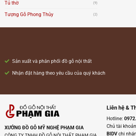
Tủ thờ
(9)
Tượng Gỗ Phong Thủy
(2)
Sản xuất và phân phối đồ gỗ nội thất
Nhận đặt hàng theo yêu cầu của quý khách
Liên hệ & T
Hotline:
0972
Chủ tài khoả
XƯỞNG ĐỒ GỖ MỸ NGHỆ PHẠM GIA
BIDV
chi nhá
CÔNG TY TNHH ĐỒ GỖ NỘI THẤT PHẠM GIA