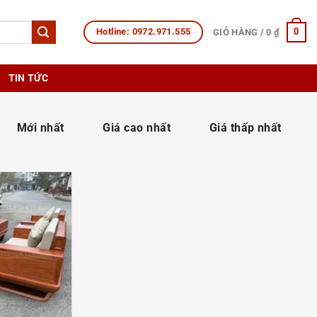
Hotline: 0972.971.555
0
GIỎ HÀNG /
0
₫
TIN TỨC
:
Mới nhất
Giá cao nhất
Giá thấp nhất