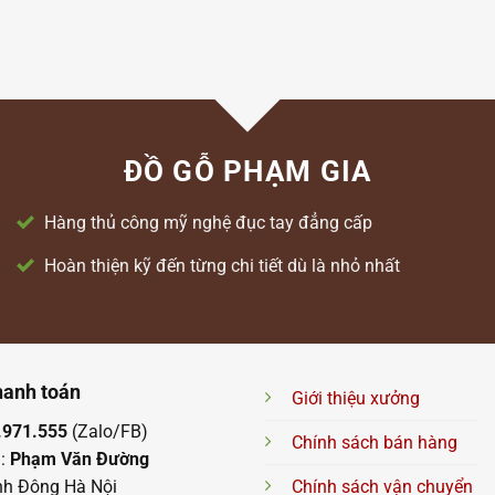
ĐỒ GỖ PHẠM GIA
Hàng thủ công mỹ nghệ đục tay đẳng cấp
Hoàn thiện kỹ đến từng chi tiết dù là nhỏ nhất
hanh toán
Giới thiệu xưởng
.971.555
(Zalo/FB)
Chính sách bán hàng
n:
Phạm Văn Đường
nh Đông Hà Nội
Chính sách vận chuyển