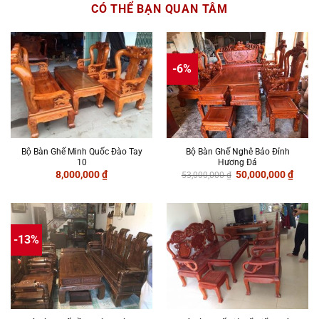
CÓ THỂ BẠN QUAN TÂM
-6%
Bộ Bàn Ghế Minh Quốc Đào Tay
Bộ Bàn Ghế Nghê Bảo Đỉnh
10
Hương Đá
Giá
Giá
8,000,000
₫
50,000,000
₫
53,000,000
₫
gốc
hiện
là:
tại
53,000,000 ₫.
là:
50,00
-13%