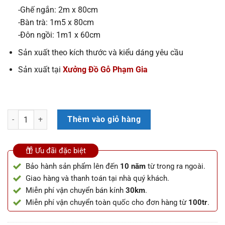
-Ghế ngắn: 2m x 80cm
-Bàn trà: 1m5 x 80cm
-Đôn ngồi: 1m1 x 60cm
Sản xuất theo kích thước và kiểu dáng yêu cầu
Sản xuất tại
Xưởng Đồ Gỗ Phạm Gia
Sofa góc chân thuyền gỗ gõ đỏ ( SFG2 ) (a Thành - Tây Mỗ, Hà Nội) s
Thêm vào giỏ hàng
Ưu đãi đặc biệt
Bảo hành sản phẩm lên đến
10 năm
từ trong ra ngoài.
Giao hàng và thanh toán tại nhà quý khách.
Miễn phí vận chuyển bán kính
30km
.
Miễn phí vận chuyển toàn quốc cho đơn hàng từ
100tr
.