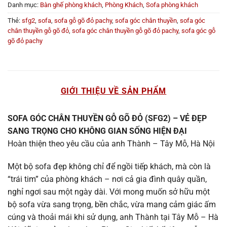
Danh mục:
Bàn ghế phòng khách
,
Phòng Khách
,
Sofa phòng khách
Thẻ:
sfg2
,
sofa
,
sofa gỗ gõ đỏ pachy
,
sofa góc chân thuyền
,
sofa góc
chân thuyền gỗ gõ đỏ
,
sofa góc chân thuyền gỗ gõ đỏ pachy
,
sofa góc gỗ
gõ đỏ pachy
GIỚI THIỆU VỀ SẢN PHẨM
SOFA GÓC CHÂN THUYỀN GỖ GÕ ĐỎ (SFG2) – VẺ ĐẸP
SANG TRỌNG CHO KHÔNG GIAN SỐNG HIỆN ĐẠI
Hoàn thiện theo yêu cầu của anh Thành – Tây Mỗ, Hà Nội
Một bộ sofa đẹp không chỉ để ngồi tiếp khách, mà còn là
“trái tim” của phòng khách – nơi cả gia đình quây quần,
nghỉ ngơi sau một ngày dài. Với mong muốn sở hữu một
bộ sofa vừa sang trọng, bền chắc, vừa mang cảm giác ấm
cúng và thoải mái khi sử dụng, anh Thành tại Tây Mỗ – Hà