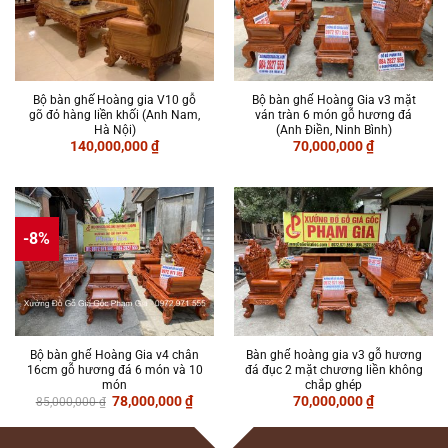
Bộ bàn ghế Hoàng gia V10 gỗ
Bộ bàn ghế Hoàng Gia v3 mặt
gõ đỏ hàng liền khối (Anh Nam,
ván tràn 6 món gỗ hương đá
Hà Nội)
(Anh Điền, Ninh Bình)
140,000,000
₫
70,000,000
₫
-8%
Bộ bàn ghế Hoàng Gia v4 chân
Bàn ghế hoàng gia v3 gỗ hương
16cm gỗ hương đá 6 món và 10
đá đục 2 mặt chương liền không
món
chắp ghép
Giá
Giá
78,000,000
₫
70,000,000
₫
85,000,000
₫
gốc
hiện
là:
tại
85,000,000 ₫.
là: