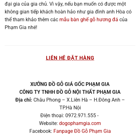
đại gia của gia chủ. Vì vậy, nếu bạn muốn có được một
không gian tiếp khách hoàn hảo như gia đình anh Hòa có
thể tham khảo thêm các
mẫu bàn ghế gỗ hương đá
của
Phạm Gia nhé!
LIÊN HỆ ĐẶT HÀNG
XƯỞNG ĐỒ GỖ GIÁ GỐC PHẠM GIA
CÔNG TY TNHH ĐỒ GỖ NỘI THẤT PHẠM GIA
Địa chỉ:
Châu Phong – X.Liên Hà – H.Đông Anh –
TP.Hà Nội
Điện thoại: 0972.971.555 -
Website:
dogophamgia.com
Facebook:
Fanpage Đồ Gỗ Phạm Gia