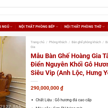
G NGỦ
NỘI THẤT PHÒNG BẾP
NỘI THẤT PHÒNG THỜ
Trang chủ
/
Phòng Khách
/
Bàn ghế phòng khách
/
B
Gia
Mẫu Bàn Ghế Hoàng Gia T
Điển Nguyên Khối Gỗ Hươ
Siêu Vip (Anh Lộc, Hưng Y
290,000,000
₫
Chất Liệu : Gỗ hương đá cao cấp