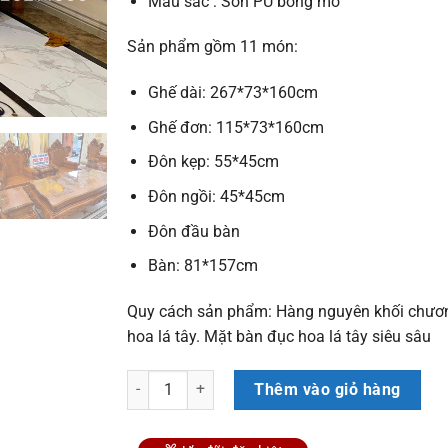
Màu sắc : Sơn PU bóng mờ
Sản phẩm gồm 11 món:
Ghế dài: 267*73*160cm
Ghế đơn: 115*73*160cm
Đôn kẹp: 55*45cm
Đôn ngồi: 45*45cm
Đôn đầu bàn
Bàn: 81*157cm
Quy cách sản phẩm: Hàng nguyên khối chươn
hoa lá tây. Mặt bàn đục hoa lá tây siêu sâu
Mẫu Bàn Ghế Hoàng Gia Tân Cổ Điển Nguyên Khối 
Thêm vào giỏ hàng