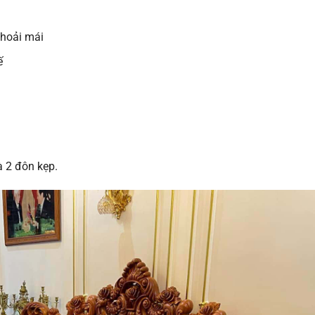
thoải mái
ế
à 2 đôn kẹp.