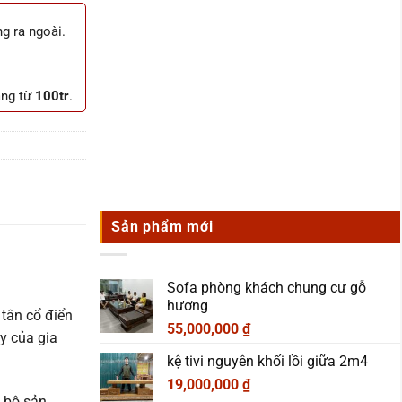
ng ra ngoài.
.
àng từ
100tr
.
Sản phẩm mới
Sofa phòng khách chung cư gỗ
hương
tân cổ điển
55,000,000
₫
y của gia
kệ tivi nguyên khối lồi giữa 2m4
19,000,000
₫
 bộ sản