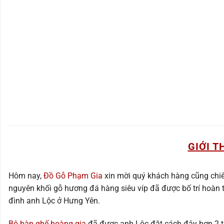
GIỚI T
Hôm nay,
Đồ Gỗ Phạm Gia
xin mời quý khách hàng cũng chi
nguyên khối gỗ hương đá hàng siêu víp đã được bố trí hoàn 
đình anh Lộc ở Hưng Yên.
Bộ bàn ghế hoàng gia
đã được anh Lộc đặt cách đây hơn 2 t