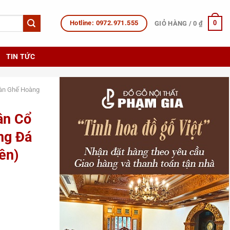
Hotline: 0972.971.555
0
GIỎ HÀNG /
0
₫
TIN TỨC
àn Ghế Hoàng
ân Cổ
ng Đá
ên)