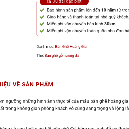
Ưu đãi đặc biệt
Bảo hành sản phẩm lên đến
10 năm
từ tro
Giao hàng và thanh toán tại nhà quý khách
Miễn phí vận chuyển bán kính
30km
.
Miễn phí vận chuyển toàn quốc cho đơn h
Danh mục:
Bàn Ghế Hoàng Gia
Thẻ:
Bàn ghế gỗ hương đá
HIỆU VỀ SẢN PHẨM
êm ngưỡng những hình ảnh thực tế của mẫu bàn ghế hoàng gia 
tất trong không gian phòng khách vô cùng sang trọng và lộng lẫ
háng và sau thời gian hồi hộp chờ đợi hôm nay anh đã có được