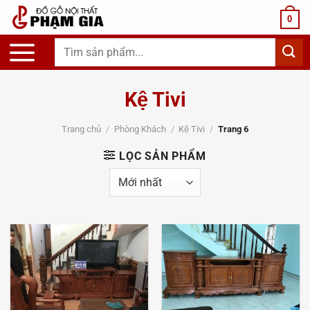
Chuyển
0
đến
nội
Tìm
dung
kiếm:
Kệ Tivi
Trang chủ
/
Phòng Khách
/
Kệ Tivi
/
Trang 6
LỌC SẢN PHẨM