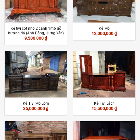
Kệ tivi cột nho 2 cánh 1m6 gỗ
Kệ Mõ
hương đá (Anh Đông, Hưng Yên)
12,000,000
₫
9,500,000
₫
Kệ Tivi Mõ Lõm
Kệ Tivi Lệch
35,000,000
₫
15,500,000
₫