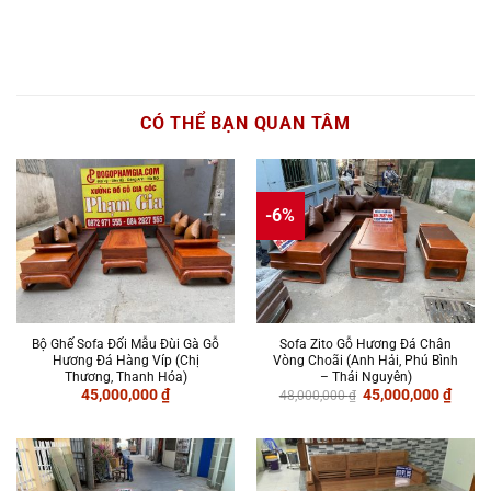
CÓ THỂ BẠN QUAN TÂM
-6%
Bộ Ghế Sofa Đối Mẫu Đùi Gà Gỗ
Sofa Zito Gỗ Hương Đá Chân
Hương Đá Hàng Víp (Chị
Vòng Choãi (Anh Hải, Phú Bình
Thương, Thanh Hóa)
– Thái Nguyên)
Giá
Giá
45,000,000
₫
45,000,000
₫
48,000,000
₫
gốc
hiện
là:
tại
48,000,000 ₫.
là:
45,00