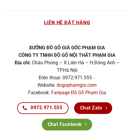
LIÊN HỆ ĐẶT HÀNG
XƯỞNG ĐỒ GỖ GIÁ GỐC PHẠM GIA
CÔNG TY TNHH ĐỒ GỖ NỘI THẤT PHẠM GIA
Địa chỉ:
Châu Phong – X.Liên Hà – H.Đông Anh –
TP.Hà Nội
Điện thoại: 0972.971.555 -
Website:
dogophamgia.com
Facebook:
Fanpage Đồ Gỗ Phạm Gia
0972.971.555
Chat Zalo
Chat Facebook