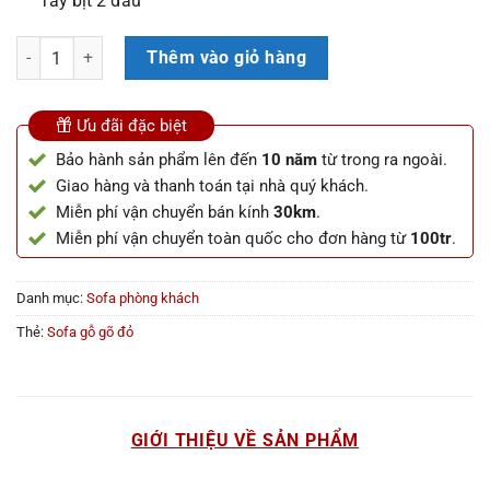
Tay bịt 2 đầu
Bộ Sofa Góc L Nguyên Khối Gỗ Gõ Đỏ Pachy Tay Bịt 2 Đầu (Anh Duy,
Thêm vào giỏ hàng
Ưu đãi đặc biệt
Bảo hành sản phẩm lên đến
10 năm
từ trong ra ngoài.
Giao hàng và thanh toán tại nhà quý khách.
Miễn phí vận chuyển bán kính
30km
.
Miễn phí vận chuyển toàn quốc cho đơn hàng từ
100tr
.
Danh mục:
Sofa phòng khách
Thẻ:
Sofa gỗ gõ đỏ
GIỚI THIỆU VỀ SẢN PHẨM