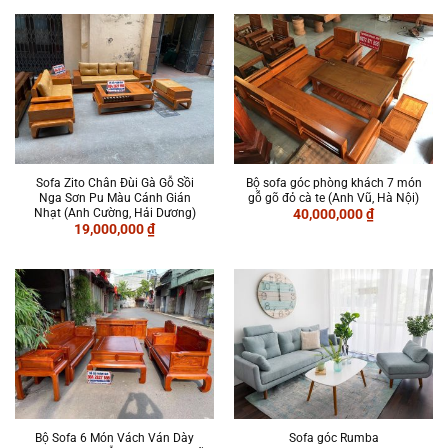
Sofa Zito Chân Đùi Gà Gỗ Sồi
Bộ sofa góc phòng khách 7 món
Nga Sơn Pu Màu Cánh Gián
gỗ gõ đỏ cà te (Anh Vũ, Hà Nội)
Nhạt (Anh Cường, Hải Dương)
40,000,000
₫
19,000,000
₫
Bộ Sofa 6 Món Vách Ván Dày
Sofa góc Rumba