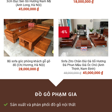
3cm Đục Sen Gỗ Hương Nam Mỹ
18,000,000
₫
(Anh Long, Hà Nội)
45,000,000
₫
-6%
Bộ sofa góc phòng khách gỗ gõ
Sofa Zito Chân Đùi Gà Gỗ Hương
đỏ (Chị Hương, Hà Nội)
Đá Phun Màu Giả Óc Chó (Anh
Thịnh, Nam Định)
28,000,000
₫
Giá
Giá
45,000,000
₫
48,000,000
₫
gốc
hiện
là:
tại
48,000,000 ₫.
là:
45,00
ĐỒ GỖ PHẠM GIA
Sản xuất và phân phối đồ gỗ nội thất