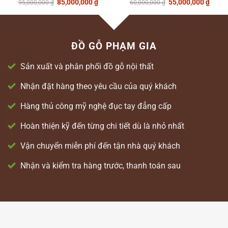
Giá
Giá
Giá
Giá
85,000,000
₫
55,000,000
₫
95,000,000
₫
60,000,000
₫
gốc
hiện
gốc
hiện
là:
tại
là:
tại
95,000,000 ₫.
là:
60,000,000 ₫.
là:
85,000,000 ₫.
55,00
ĐỒ GỖ PHẠM GIA
Sản xuất và phân phối đồ gỗ nội thất
Nhận đặt hàng theo yêu cầu của quý khách
Hàng thủ công mỹ nghệ đục tay đẳng cấp
Hoàn thiện kỹ đến từng chi tiết dù là nhỏ nhất
Vận chuyển miễn phí đến tận nhà quý khách
Nhận và kiểm tra hàng trước, thanh toán sau