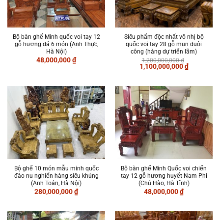
Bộ bàn ghế Minh quốc voi tay 12
Siêu phẩm độc nhất vô nhị bộ
gỗ hương đá 6 món (Anh Thực,
quốc voi tay 28 gỗ mun đuôi
Hà Nội)
công (hàng dự triển lãm)
48,000,000
₫
1,200,000,000
₫
Giá
Giá
1,100,000,000
₫
gốc
hiện
là:
tại
1,200,000,000 ₫.
là:
1,100,000,
Bộ ghế 10 món mẫu minh quốc
Bộ bàn ghế Minh Quốc voi chiến
đào nu nghiến hàng siêu khủng
tay 12 gỗ hương huyết Nam Phi
(Anh Toản, Hà Nội)
(Chú Hào, Hà Tĩnh)
280,000,000
₫
48,000,000
₫