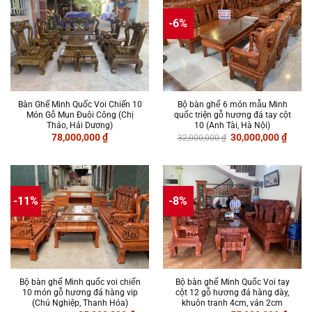
-6%
Bàn Ghế Minh Quốc Voi Chiến 10
Bộ bàn ghế 6 món mẫu Minh
Món Gỗ Mun Đuôi Công (Chị
quốc triện gỗ hương đá tay cột
Thảo, Hải Dương)
10 (Anh Tài, Hà Nội)
Giá
Giá
78,000,000
₫
30,000,000
₫
32,000,000
₫
gốc
hiện
là:
tại
32,000,000 ₫.
là:
30,00
-11%
-8%
Bộ bàn ghế Minh quốc voi chiến
Bộ bàn ghế Minh Quốc Voi tay
10 món gỗ hương đá hàng vip
cột 12 gỗ hương đá hàng dày,
(Chú Nghiệp, Thanh Hóa)
khuôn tranh 4cm, ván 2cm