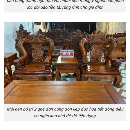
bạc cùng thanh dọc đầu voi chuỗi tiền mang ý nghĩa cầu phúc
lộc dồi dào,tiền tài rủng rỉnh cho gia đình
Mỗi bên bố trí 2 ghế đơn cùng đôn kẹp đục họa tiết đồng điệu
có ngăn kéo nhỏ để đồ tiện dụng.