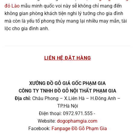
đỏ Lào
mẫu minh quốc voi này sẽ không chỉ mang đến
không gian phòng khách tiện nghi lý tưởng cho gia đình
mà còn là yếu tố phong thủy mang lại nhiều may mắn, tài
lộc cho gia đình anh.
LIÊN HỆ ĐẶT HÀNG
XƯỞNG ĐỒ GỖ GIÁ GỐC PHẠM GIA
CÔNG TY TNHH ĐỒ GỖ NỘI THẤT PHẠM GIA
Địa chỉ:
Châu Phong – X.Liên Hà – H.Đông Anh –
TP.Hà Nội
Điện thoại: 0972.971.555 -
Website:
dogophamgia.com
Facebook:
Fanpage Đồ Gỗ Phạm Gia