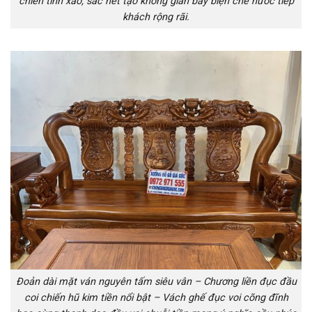
chiến tinh xảo, sắc nét tạo không gian bày biện chè nước tiếp
khách rộng rãi.
Đoản dài mặt ván nguyên tấm siêu vân – Chương liền đục đầu
coi chiến hũ kim tiền nổi bật – Vách ghế đục voi cõng đĩnh