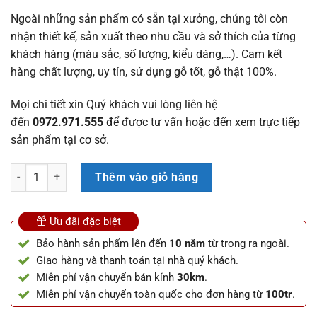
Ngoài những sản phẩm có sẵn tại xưởng, chúng tôi còn
nhận thiết kế, sản xuất theo nhu cầu và sở thích của từng
khách hàng (màu sắc, số lượng, kiểu dáng,…). Cam kết
hàng chất lượng, uy tín, sử dụng gỗ tốt, gỗ thật 100%.
Mọi chi tiết xin Quý khách vui lòng liên hệ
đến
0972.971.555
để được tư vấn hoặc đến xem trực tiếp
sản phẩm tại cơ sở.
Bộ bàn ăn 4 ghế gỗ hương đá cực đẹp cho phòng bếp nhỏ số lượng
Thêm vào giỏ hàng
Ưu đãi đặc biệt
Bảo hành sản phẩm lên đến
10 năm
từ trong ra ngoài.
Giao hàng và thanh toán tại nhà quý khách.
Miễn phí vận chuyển bán kính
30km
.
Miễn phí vận chuyển toàn quốc cho đơn hàng từ
100tr
.