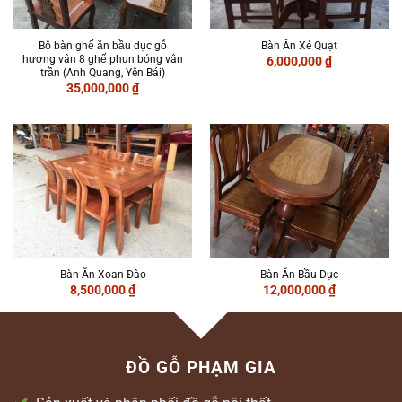
Bộ bàn ghế ăn bầu dục gỗ
Bàn Ăn Xẻ Quạt
hương vân 8 ghế phun bóng vân
6,000,000
₫
trần (Anh Quang, Yên Bái)
35,000,000
₫
Bàn Ăn Xoan Đào
Bàn Ăn Bầu Dục
8,500,000
₫
12,000,000
₫
ĐỒ GỖ PHẠM GIA