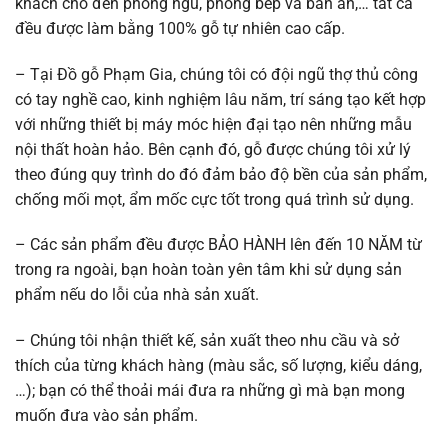
khách cho đến phòng ngủ, phòng bếp và bàn ăn,… tất cả
đều được làm bằng 100% gỗ tự nhiên cao cấp.
– Tại Đồ gỗ Phạm Gia, chúng tôi có đội ngũ thợ thủ công
có tay nghề cao, kinh nghiệm lâu năm, trí sáng tạo kết hợp
với những thiết bị máy móc hiện đại tạo nên những mẫu
nội thất hoàn hảo. Bên cạnh đó, gỗ được chúng tôi xử lý
theo đúng quy trình do đó đảm bảo độ bền của sản phẩm,
chống mối mọt, ẩm mốc cực tốt trong quá trình sử dụng.
– Các sản phẩm đều được BẢO HÀNH lên đến 10 NĂM từ
trong ra ngoài, bạn hoàn toàn yên tâm khi sử dụng sản
phẩm nếu do lỗi của nhà sản xuất.
– Chúng tôi nhận thiết kế, sản xuất theo nhu cầu và sở
thích của từng khách hàng (màu sắc, số lượng, kiểu dáng,
…); bạn có thể thoải mái đưa ra những gì mà bạn mong
muốn đưa vào sản phẩm.