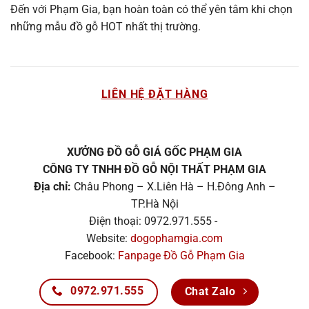
Đến với Phạm Gia, bạn hoàn toàn có thể yên tâm khi chọn
những mẫu đồ gỗ HOT nhất thị trường.
LIÊN HỆ ĐẶT HÀNG
XƯỞNG ĐỒ GỖ GIÁ GỐC PHẠM GIA
CÔNG TY TNHH ĐỒ GỖ NỘI THẤT PHẠM GIA
Địa chỉ:
Châu Phong – X.Liên Hà – H.Đông Anh –
TP.Hà Nội
Điện thoại: 0972.971.555 -
Website:
dogophamgia.com
Facebook:
Fanpage Đồ Gỗ Phạm Gia
0972.971.555
Chat Zalo