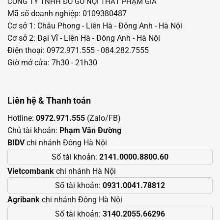
CÔNG TY TNHH ĐỒ GỖ NỘI THẤT PHẠM GIA
Mã số doanh nghiệp: 0109380487
Cơ sở 1: Châu Phong - Liên Hà - Đông Anh - Hà Nội
Cơ sở 2: Đại Vĩ - Liên Hà - Đông Anh - Hà Nội
Điện thoại: 0972.971.555 - 084.282.7555
Giờ mở cửa: 7h30 - 21h30
Liên hệ & Thanh toán
Hotline:
0972.971.555
(Zalo/FB)
Chủ tài khoản:
Phạm Văn Đường
BIDV
chi nhánh Đông Hà Nội
Số tài khoản:
2141.0000.8800.60
Vietcombank
chi nhánh Hà Nội
Số tài khoản:
0931.0041.78812
Agribank
chi nhánh Đông Hà Nội
Số tài khoản:
3140.2055.66296