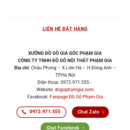
LIÊN HỆ ĐẶT HÀNG
XƯỞNG ĐỒ GỖ GIÁ GỐC PHẠM GIA
CÔNG TY TNHH ĐỒ GỖ NỘI THẤT PHẠM GIA
Địa chỉ:
Châu Phong – X.Liên Hà – H.Đông Anh –
TP.Hà Nội
Điện thoại: 0972.971.555 -
Website:
dogophamgia.com
Facebook:
Fanpage Đồ Gỗ Phạm Gia
0972.971.555
Chat Zalo
Chat Facebook