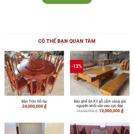
CÓ THỂ BẠN QUAN TÂM
-13%
Bàn Tròn Gỗ Gụ
Bàn ghế ăn K3 gỗ cẩm vàng giả
nguyên khối vân veo cực đẹp
24,000,000
₫
Giá
Giá
13,000,000
₫
15,000,000
₫
gốc
hiện
là:
tại
15,000,000 ₫.
là:
13,00