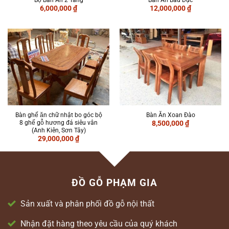
6,000,000
₫
12,000,000
₫
Bàn ghế ăn chữ nhật bo góc bộ
Bàn Ăn Xoan Đào
8 ghế gỗ hương đá siêu vân
8,500,000
₫
(Anh Kiên, Sơn Tây)
29,000,000
₫
ĐỒ GỖ PHẠM GIA
Sản xuất và phân phối đồ gỗ nội thất
Nhận đặt hàng theo yêu cầu của quý khách