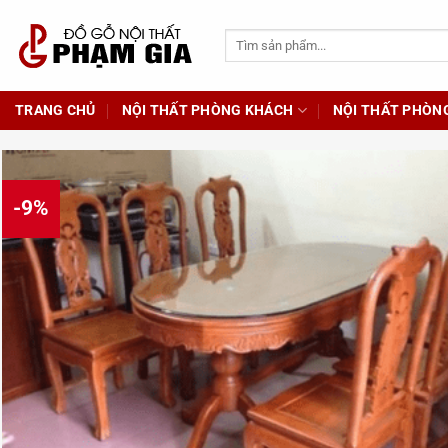
Chuyển
đến
Tìm
kiếm:
nội
dung
TRANG CHỦ
NỘI THẤT PHÒNG KHÁCH
NỘI THẤT PHÒN
-9%