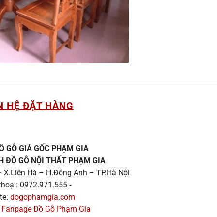
N HỆ ĐẶT HÀNG
Ồ GỖ GIÁ GỐC PHẠM GIA
H ĐỒ GỖ NỘI THẤT PHẠM GIA
 X.Liên Hà – H.Đông Anh – TP.Hà Nội
thoại: 0972.971.555 -
te:
dogophamgia.com
:
Fanpage Đồ Gỗ Phạm Gia