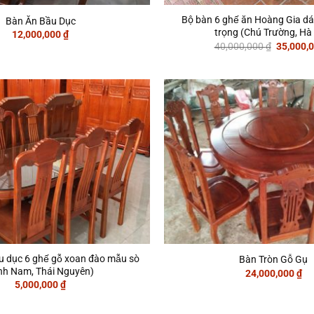
Bộ bàn 6 ghế ăn Hoàng Gia d
Bàn Ăn Bầu Dục
trọng (Chú Trường, Hà 
12,000,000
₫
Giá
40,000,000
₫
35,000,
gốc
là:
40,000,0
̂̀u dục 6 ghế gỗ xoan đào mẫu sò
Bàn Tròn Gỗ Gụ
nh Nam, Thái Nguyên)
24,000,000
₫
5,000,000
₫