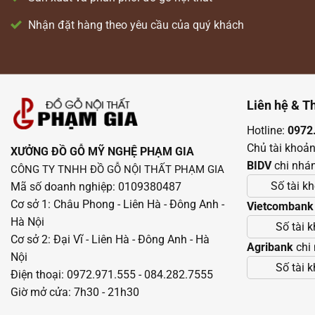
Nhận đặt hàng theo yêu cầu của quý khách
Liên hệ & T
Hotline:
0972
Chủ tài khoả
XƯỞNG ĐỒ GỖ MỸ NGHỆ PHẠM GIA
BIDV
chi nhá
CÔNG TY TNHH ĐỒ GỖ NỘI THẤT PHẠM GIA
Số tài k
Mã số doanh nghiệp: 0109380487
Cơ sở 1: Châu Phong - Liên Hà - Đông Anh -
Vietcombank
Hà Nội
Số tài 
Cơ sở 2: Đại Vĩ - Liên Hà - Đông Anh - Hà
Agribank
chi
Nội
Số tài 
Điện thoại: 0972.971.555 - 084.282.7555
Giờ mở cửa: 7h30 - 21h30