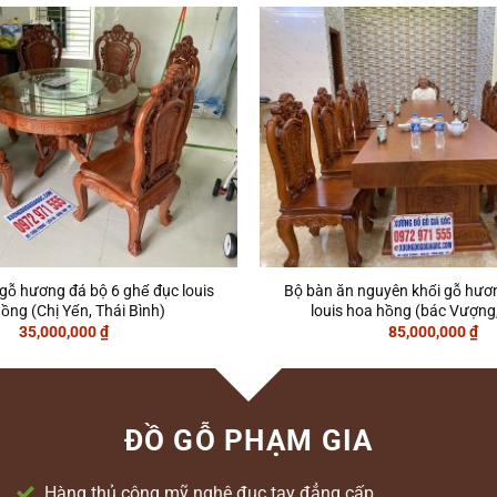
gỗ hương đá bộ 6 ghế đục louis
Bộ bàn ăn nguyên khối gỗ hưo
̂̀ng (Chị Yến, Thái Bình)
louis hoa hồng (bác Vượng,
35,000,000
₫
85,000,000
₫
ĐỒ GỖ PHẠM GIA
Hàng thủ công mỹ nghệ đục tay đẳng cấp