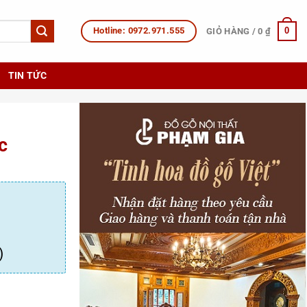
Hotline: 0972.971.555
0
GIỎ HÀNG /
0
₫
TIN TỨC
c
)