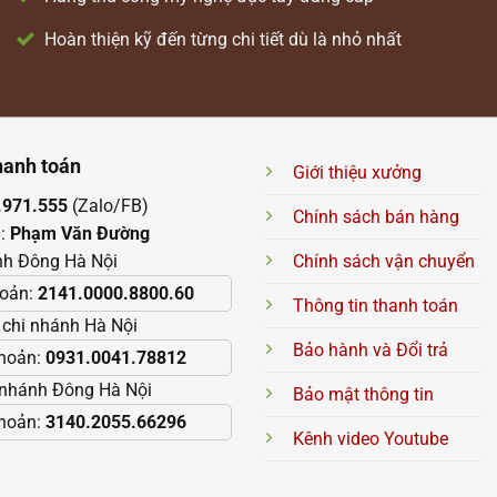
Hoàn thiện kỹ đến từng chi tiết dù là nhỏ nhất
hanh toán
Giới thiệu xưởng
.971.555
(Zalo/FB)
Chính sách bán hàng
n:
Phạm Văn Đường
nh Đông Hà Nội
Chính sách vận chuyển
hoản:
2141.0000.8800.60
Thông tin thanh toán
chi nhánh Hà Nội
Bảo hành và Đổi trả
khoản:
0931.0041.78812
 nhánh Đông Hà Nội
Bảo mật thông tin
khoản:
3140.2055.66296
Kênh video Youtube