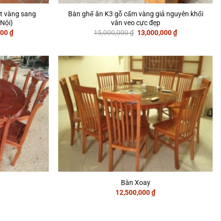
át vàng sang
Bàn ghế ăn K3 gỗ cẩm vàng giả nguyên khối
Nội)
vân veo cực đẹp
Giá
Giá
Giá
000
₫
15,000,000
₫
13,000,000
₫
hiện
gốc
hiện
tại
là:
tại
00 ₫.
là:
15,000,000 ₫.
là:
35,000,000 ₫.
13,000,000 ₫.
Bàn Xoay
12,500,000
₫