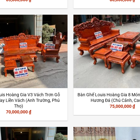
uis Hoàng Gia V3 Vách Trơn Gỗ
Bàn Ghế Louis Hoàng Gia 8 Món
ay Liền Vách (Anh Trường, Phú
Hương Đá (Chú Cảnh, Ca
Thọ)
75,000,000
₫
70,000,000
₫