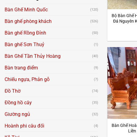
Bàn Ghế Minh Quốc
(120)
Bộ Bàn Ghế 
Bàn ghế phòng khách
Đá Nguyên K
(526)
Bàn ghế Rồng Đỉnh
(50)
Bàn ghế Sơn Thuỷ
(1)
Bàn Ghế Tần Thủy Hoàng
(40)
Bàn trang điểm
(9)
Chiếu ngựa, Phản gỗ
(7)
Đồ Thờ
(74)
Đồng hồ cây
(35)
Giường ngủ
(32)
Hoành phi câu đối
Bàn Ghế Hoà
(4)
Liền