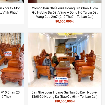
n khối 12 Món
Combo Bàn Ghế Louis Hoàng Gia Chân 16cm
o, Vĩnh Phúc)
Gỗ Hương Đá Dát Vàng – Đồng Hồ Tứ trụ Dát
Vàng Cao 2m7 (Chú Thuấn, Tp.Lào Cai)
80,000,000
₫
n V10 Chân 20
Bàn Ghế Louis Hoàng Gia Tân Cổ Điển Nguyên
hú Thọ)
Khối Gỗ Hương Đá (Bác Quyền – Tp. Lào Cai)
180,000,000
₫