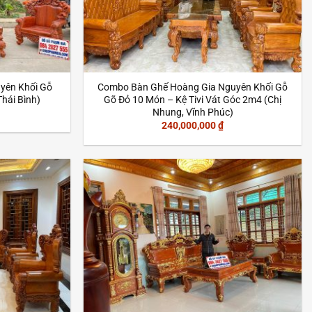
yên Khối Gỗ
Combo Bàn Ghế Hoàng Gia Nguyên Khối Gỗ
hái Bình)
Gõ Đỏ 10 Món – Kệ Tivi Vát Góc 2m4 (Chị
Nhung, Vĩnh Phúc)
240,000,000
₫