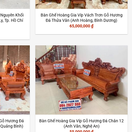
 Nguyên Khối
Bàn Ghế Hoàng Gia Víp Vách Trơn Gỗ Hương
y, Tp. Hồ Chí
Đá Thửa Vân (Anh Hoàng, Bình Dương)
65,000,000
₫
 Gỗ Hương Đá
Bàn Ghế Hoàng Gia Víp Gỗ Hương Đá Chân 12
 Quảng Bình)
(Anh Văn, Nghệ An)
55,000,000
₫