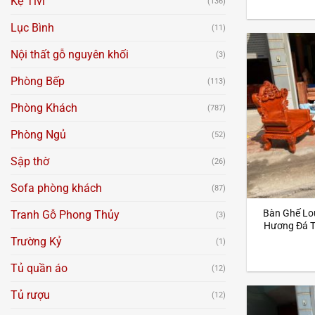
Kệ Tivi
(136)
Lục Bình
(11)
Nội thất gỗ nguyên khối
(3)
Phòng Bếp
(113)
Phòng Khách
(787)
Phòng Ngủ
(52)
Sập thờ
(26)
Sofa phòng khách
(87)
Bàn Ghế Lo
Tranh Gỗ Phong Thủy
(3)
Hương Đá T
Trường Kỷ
(1)
Tủ quần áo
(12)
Tủ rượu
(12)