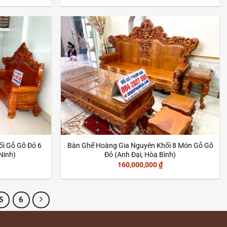
i Gỗ Gõ Đỏ 6
Bàn Ghế Hoàng Gia Nguyên Khối 8 Món Gỗ Gõ
Ninh)
Đỏ (Anh Đại, Hòa Bình)
160,000,000
₫
5
6