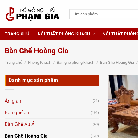
Chuyển
đến
Tìm
kiếm:
nội
dung
TRANG CHỦ
NỘI THẤT PHÒNG KHÁCH
NỘI THẤT PHÒN
Bàn Ghế Hoàng Gia
Trang chủ
/
Phòng Khách
/
Bàn ghế phòng khách
/
Bàn Ghế Hoàng Gia
/
Danh mục sản phẩm
Án gian
(21)
Bàn ghế ăn
(101)
Bàn Ghế Âu Á
(68)
Bàn Ghế Hoàng Gia
(139)