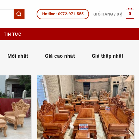
Hotline: 0972.971.555
0
GIỎ HÀNG /
0
₫
TIN TỨC
:
Mới nhất
Giá cao nhất
Giá thấp nhất