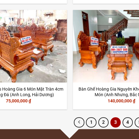
s Hoàng Gia 6 Món Mặt Tràn 4cm
Bàn Ghế Hoàng Gia Nguyên Khố
g Đá (Anh Long, Hải Dương)
Món (Anh Nhưng, Bắc 
75,000,000
₫
140,000,000
₫
1
2
3
4