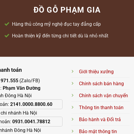
ĐỒ GỖ PHẠM GIA
Hàng thủ công mỹ nghệ đục tay đẳng cấp
Hoàn thiện kỹ đến từng chi tiết dù là nhỏ nhất
hanh toán
Giới thiệu xưởng
.971.555
(Zalo/FB)
Chính sách bán hàng
n:
Phạm Văn Đường
nh Đông Hà Nội
Chính sách vận chuyển
hoản:
2141.0000.8800.60
Thông tin thanh toán
chi nhánh Hà Nội
Bảo hành và Đổi trả
khoản:
0931.0041.78812
 nhánh Đông Hà Nội
Bảo mật thông tin