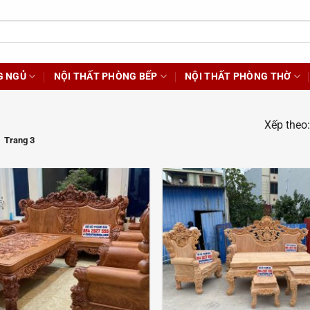
G NGỦ
NỘI THẤT PHÒNG BẾP
NỘI THẤT PHÒNG THỜ
Xếp theo
Trang 3