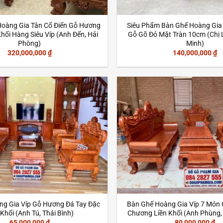
Hoàng Gia Tân Cổ Điển Gỗ Hương
Siêu Phẩm Bàn Ghế Hoàng Gia
hối Hàng Siêu Víp (Anh Đến, Hải
Gỗ Gõ Đỏ Mặt Tràn 10cm (Chị L
Phòng)
Minh)
320,000,000
₫
140,000,000
₫
ng Gia Víp Gỗ Hương Đá Tay Đặc
Bàn Ghế Hoàng Gia Víp 7 Món
 Khối (Anh Tú, Thái Bình)
Chương Liền Khối (Anh Phùng,
65,000,000
₫
80,000,000
₫