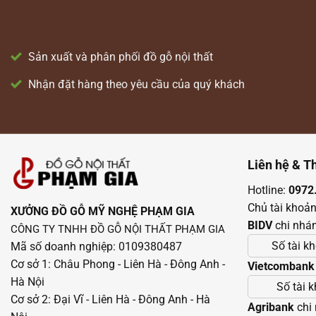
Sản xuất và phân phối đồ gỗ nội thất
Nhận đặt hàng theo yêu cầu của quý khách
Liên hệ & T
Hotline:
0972
Chủ tài khoả
XƯỞNG ĐỒ GỖ MỸ NGHỆ PHẠM GIA
BIDV
chi nhá
CÔNG TY TNHH ĐỒ GỖ NỘI THẤT PHẠM GIA
Số tài k
Mã số doanh nghiệp: 0109380487
Cơ sở 1: Châu Phong - Liên Hà - Đông Anh -
Vietcombank
Hà Nội
Số tài 
Cơ sở 2: Đại Vĩ - Liên Hà - Đông Anh - Hà
Agribank
chi