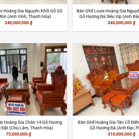
is Hoàng Gia Nguyên Khối Gỗ Gõ
Bàn Ghế Louis Hoàng Gia Nguyê
Món (Anh Vinh, Thanh Hóa)
Gỗ Hương Đá Siêu Víp (Anh Bả
240,000,000
₫
340,000,000
₫
is Hoàng Gia Chân 14 Gỗ Hương
Bàn Ghế Hoàng Gia Tân Cổ Điể
 Đặt (Chú Lâm, Thanh Hóa)
Gỗ Hương Đá (Anh Đạt, P
75,000,000
₫
310,000,000
₫